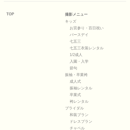
TOP
撮影メニュー
キッズ
お宮参り・百日祝い
バースデイ
七五三
七五三衣装レンタル
1/2成人
入園・入学
節句
振袖・卒業袴
成人式
振袖レンタル
卒業式
袴レンタル
ブライダル
和装プラン
ドレスプラン
チャペル