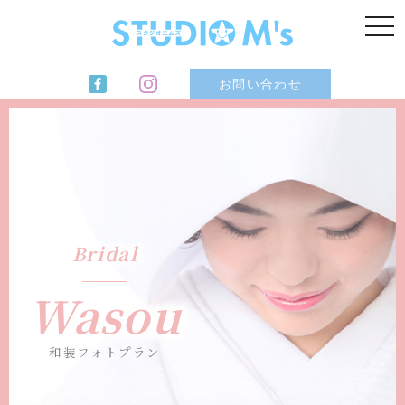
t
o
g
g
l
お問い合わせ
e
n
a
v
i
g
a
t
i
o
n
Bridal
Wasou
和装フォトプラン