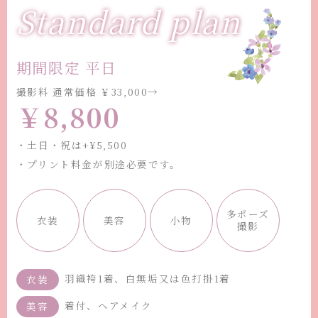
Standard plan
期間限定 平日
撮影料 通常価格 ￥33,000→
￥8,800
・土日・祝は+¥5,500
・プリント料金が別途必要です。
多ポーズ
衣装
美容
小物
撮影
羽織袴1着、白無垢又は色打掛1着
衣装
着付、ヘアメイク
美容